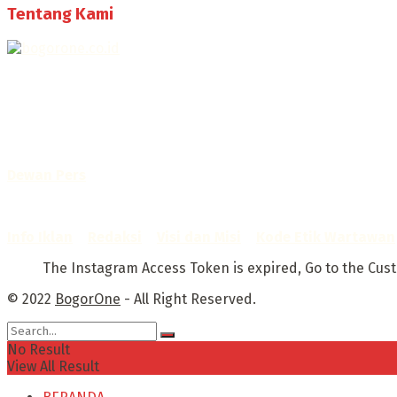
Tentang Kami
Selamat Datang di Bogorone.co.id,
Portal Berita yang dikelola oleh PT BOGOR ONE NET MEDI
No. AHU-0072.AH.01.02.TAHUN 2016
Telah diverifikasi oleh
Dewan Pers
Sertifikat Nomor
1422/DP-Verifikasi/K/X/2025
Info Iklan
–
Redaksi
–
Visi dan Misi
–
Kode Etik Wartawan
The Instagram Access Token is expired, Go to the Custom
© 2022
BogorOne
- All Right Reserved.
No Result
View All Result