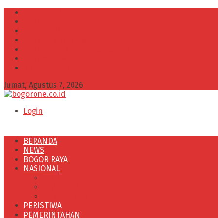
INFO IKLAN
Redaksi
VISI dan MISI
Kode Etik Wartawan
Kode Perilaku Perusahaan Pers
Pedoman Media Cyber
Kebijakan Privasi
Jumat, Agustus 7, 2026
Login
BERANDA
NEWS
BOGOR RAYA
NASIONAL
POLITIK
OLAHRAGA
PENDIDIKAN
PERISTIWA
PEMERINTAHAN