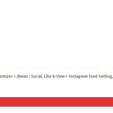
A - SK Kemenkumham RI
–
Kode Perilaku Perusahaan
–
Pedoman Media Cyber
–
Keb
izer > JNews : Social, Like & View > Instagram Feed Setting, 