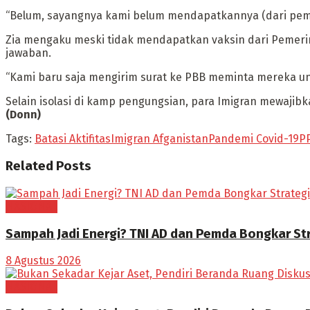
“Belum, sayangnya kami belum mendapatkannya (dari pemer
Zia mengaku meski tidak mendapatkan vaksin dari Pemeri
jawaban.
“Kami baru saja mengirim surat ke PBB meminta mereka un
Selain isolasi di kamp pengungsian, para Imigran mewaji
(Donn)
Tags:
Batasi Aktifitas
Imigran Afganistan
Pandemi Covid-19
P
Related
Posts
NASIONAL
Sampah Jadi Energi? TNI AD dan Pemda Bongkar Stra
8 Agustus 2026
NASIONAL