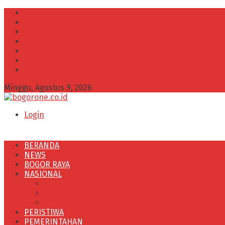
INFO IKLAN
Redaksi
VISI dan MISI
Kode Etik Wartawan
Kode Perilaku Perusahaan Pers
Pedoman Media Cyber
Kebijakan Privasi
Minggu, Agustus 9, 2026
Login
BERANDA
NEWS
BOGOR RAYA
NASIONAL
POLITIK
OLAHRAGA
PENDIDIKAN
PERISTIWA
PEMERINTAHAN