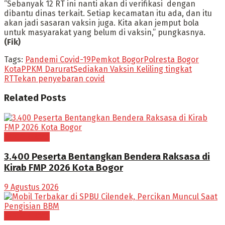
“Sebanyak 12 RT ini nanti akan di verifikasi dengan
dibantu dinas terkait. Setiap kecamatan itu ada, dan itu
akan jadi sasaran vaksin juga. Kita akan jemput bola
untuk masyarakat yang belum di vaksin,” pungkasnya.
(Fik)
Tags:
Pandemi Covid-19
Pemkot Bogor
Polresta Bogor
Kota
PPKM Darurat
Sediakan Vaksin Keliling tingkat
RT
Tekan penyebaran covid
Related
Posts
BOGOR RAYA
3.400 Peserta Bentangkan Bendera Raksasa di
Kirab FMP 2026 Kota Bogor
9 Agustus 2026
BOGOR RAYA