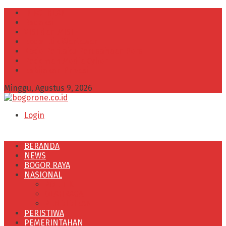
INFO IKLAN
Redaksi
VISI dan MISI
Kode Etik Wartawan
Kode Perilaku Perusahaan Pers
Pedoman Media Cyber
Kebijakan Privasi
Minggu, Agustus 9, 2026
Login
BERANDA
NEWS
BOGOR RAYA
NASIONAL
POLITIK
OLAHRAGA
PENDIDIKAN
PERISTIWA
PEMERINTAHAN