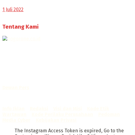
1 Juli 2022
Tentang Kami
Selamat Datang di Bogorone.co.id,
Portal Berita yang dikelola oleh PT BOGOR ONE NET MEDIA
- SK Kemenkumham RI
No. AHU-0072.AH.01.02.TAHUN 2016
Telah diverifikasi oleh
Dewan Pers
Sertifikat Nomor
1422/DP-Verifikasi/K/X/2025
Info Iklan
–
Redaksi
–
Visi dan Misi
–
Kode Etik
Wartawan
–
Kode Perilaku Perusahaan
–
Pedoman
Media Cyber
–
Kebijakan Privasi
The Instagram Access Token is expired, Go to the