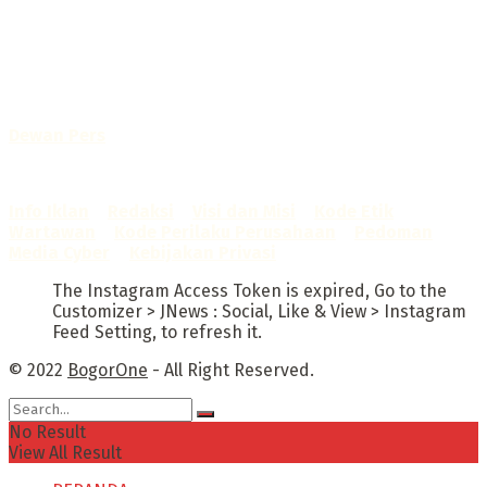
Portal Berita yang dikelola oleh PT BOGOR ONE NET MEDIA
- SK Kemenkumham RI
No. AHU-0072.AH.01.02.TAHUN 2016
Telah diverifikasi oleh
Dewan Pers
Sertifikat Nomor
1422/DP-Verifikasi/K/X/2025
Info Iklan
–
Redaksi
–
Visi dan Misi
–
Kode Etik
Wartawan
–
Kode Perilaku Perusahaan
–
Pedoman
Media Cyber
–
Kebijakan Privasi
The Instagram Access Token is expired, Go to the
Customizer > JNews : Social, Like & View > Instagram
Feed Setting, to refresh it.
© 2022
BogorOne
- All Right Reserved.
No Result
View All Result