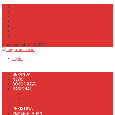
INFO IKLAN
Redaksi
VISI dan MISI
Kode Etik Wartawan
Kode Perilaku Perusahaan Pers
Pedoman Media Cyber
Kebijakan Privasi
Senin, Agustus 10, 2026
Login
BERANDA
NEWS
BOGOR RAYA
NASIONAL
POLITIK
OLAHRAGA
PENDIDIKAN
PERISTIWA
PEMERINTAHAN