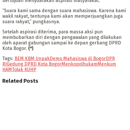
bertujuan menyuarakan aspirasi masyarakat.
“Suara kami sama dengan suara mahasiswa. Karena kami
wakil rakyat, tentunya kami akan memperjuangkan juga
suara rakyat,” pungkasnya.
Setelah aspirasi diterima, para massa aksi pun
membubarkan diri dengan pengawalan yang dilakukan
oleh aparat gabungan sampai ke depan gerbang DPRD
Kota Bogor.
(*)
Tags:
BEM KBM Unpak
Demo Mahasiswa di Bogor
DPR
RI
Gedung DPRD Kota Bogor
Menkopolhukam
Menkum
HAM
Tolak KUHP
Related
Posts