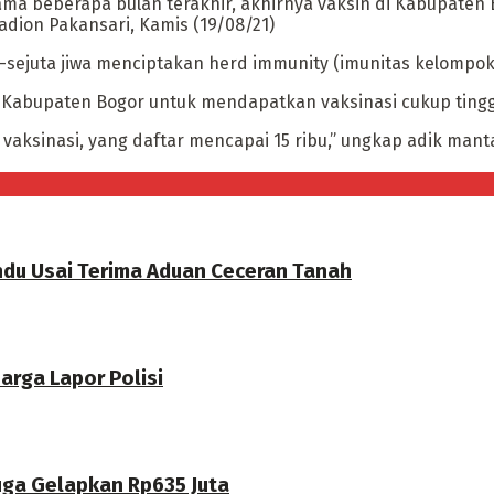
ama beberapa bulan terakhir, akhirnya vaksin di Kabupaten B
adion Pakansari, Kamis (19/08/21)
e-sejuta jiwa menciptakan herd immunity (imunitas kelompok
 Kabupaten Bogor untuk mendapatkan vaksinasi cukup tinggi
k vaksinasi, yang daftar mencapai 15 ribu,” ungkap adik mant
du Usai Terima Aduan Ceceran Tanah
arga Lapor Polisi
uga Gelapkan Rp635 Juta