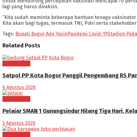
Untuk mendorong percepatan vaksinasi mencapai 70 pers
lagi yang harus divaksin.
“Kita sudah meminta beberapa bantuan tenaga vaksinator dar
Kita akan bagi tugas, termasuk TNI, Polri serta stakehold
Tags:
Bupati Bogor Ade Yasin
Pandemi Covid-19
Stadion Paka
Related
Posts
BOGOR RAYA
Satpol PP Kota Bogor Panggil Pengembang RS Pan
6 Agustus 2026
BOGOR RAYA
Pelajar SMAN 1 Gunungsindur Hilang Tiga Hari, Kelu
5 Agustus 2026
BOGOR RAYA