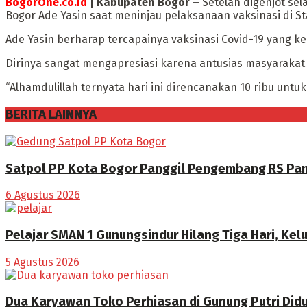
BogorOne.co.id
| Kabupaten Bogor –
Setelah digenjot sel
Bogor Ade Yasin saat meninjau pelaksanaan vaksinasi di St
Ade Yasin berharap tercapainya vaksinasi Covid-19 yang k
Dirinya sangat mengapresiasi karena antusias masyarakat
“Alhamdulillah ternyata hari ini direncanakan 10 ribu untu
BERITA LAINNYA
Satpol PP Kota Bogor Panggil Pengembang RS Pan
6 Agustus 2026
Pelajar SMAN 1 Gunungsindur Hilang Tiga Hari, Kelu
5 Agustus 2026
Dua Karyawan Toko Perhiasan di Gunung Putri Did