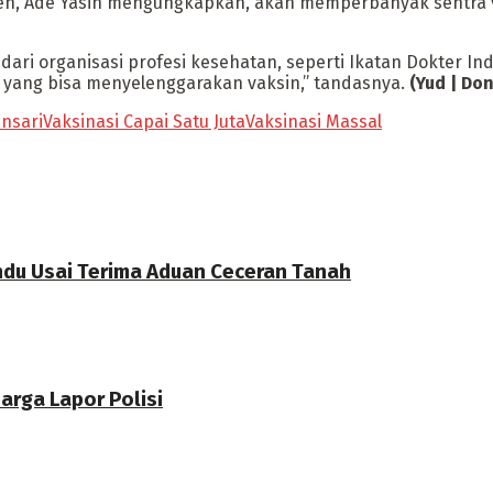
en, Ade Yasin mengungkapkan, akan memperbanyak sentra v
i organisasi profesi kesehatan, seperti Ikatan Dokter Indon
er yang bisa menyelenggarakan vaksin,” tandasnya.
(Yud | Do
nsari
Vaksinasi Capai Satu Juta
Vaksinasi Massal
du Usai Terima Aduan Ceceran Tanah
arga Lapor Polisi