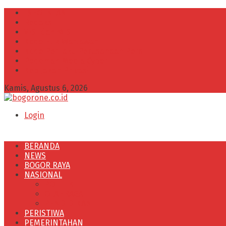
INFO IKLAN
Redaksi
VISI dan MISI
Kode Etik Wartawan
Kode Perilaku Perusahaan Pers
Pedoman Media Cyber
Kebijakan Privasi
Kamis, Agustus 6, 2026
Login
BERANDA
NEWS
BOGOR RAYA
NASIONAL
POLITIK
OLAHRAGA
PENDIDIKAN
PERISTIWA
PEMERINTAHAN