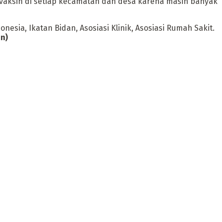
aksin di setiap kecamatan dan desa karena masih banyak
esia, Ikatan Bidan, Asosiasi Klinik, Asosiasi Rumah Sakit.
nn)