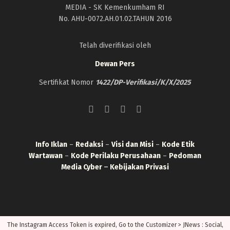
MEDIA - SK Kemenkumham RI
No. AHU-0072.AH.01.02.TAHUN 2016
Telah diverifikasi oleh
Dewan Pers
Sertifikat Nomor
1422/DP-Verifikasi/K/X/2025
Info Iklan
–
Redaksi
–
Visi dan Misi
–
Kode Etik
Wartawan
–
Kode Perilaku Perusahaan
–
Pedoman
Media Cyber
–
Kebijakan Privasi
The Instagram Access Token is expired, Go to the Customizer > JNews : Social,