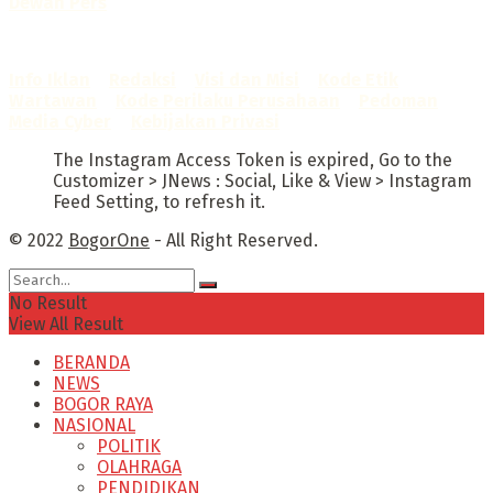
Dewan Pers
Sertifikat Nomor
1422/DP-Verifikasi/K/X/2025
Info Iklan
–
Redaksi
–
Visi dan Misi
–
Kode Etik
Wartawan
–
Kode Perilaku Perusahaan
–
Pedoman
Media Cyber
–
Kebijakan Privasi
The Instagram Access Token is expired, Go to the
Customizer > JNews : Social, Like & View > Instagram
Feed Setting, to refresh it.
© 2022
BogorOne
- All Right Reserved.
No Result
View All Result
BERANDA
NEWS
BOGOR RAYA
NASIONAL
POLITIK
OLAHRAGA
PENDIDIKAN