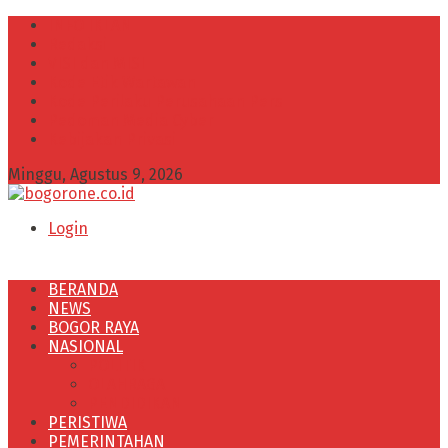
INFO IKLAN
Redaksi
VISI dan MISI
Kode Etik Wartawan
Kode Perilaku Perusahaan Pers
Pedoman Media Cyber
Kebijakan Privasi
Minggu, Agustus 9, 2026
Login
BERANDA
NEWS
BOGOR RAYA
NASIONAL
POLITIK
OLAHRAGA
PENDIDIKAN
PERISTIWA
PEMERINTAHAN