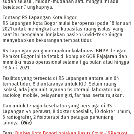
sudah selesai, mudah-mudahan satu minggu ini ada
kejelasan,” ungkapnya.
Tentang RS Lapangan Kota Bogor
RS Lapangan Kota Bogor mulai beroperasi pada 18 Januari
2021 untuk meningkatkan kapasitas ruang isolasi yang
saat itu mengalami lonjakan pasien Covid-19 sehingga
menyebabkan kekurangan tempat tidur.
RS Lapangan yang merupakan kolaborasi BNPB dengan
Pemkot Bogor ini terletak di komplek GOR Pajajaran dan
memiliki masa operasional selama tiga bulan atau hingga
18 April 2021.
Fasilitas yang tersedia di RS Lapangan antara lain 64
tempat tidur, 8 diantaranya untuk IGD. Selain ruang
isolasi, ada juga unit layanan fisioterapi, laboratorium,
radiologi mobile, pelayanan gizi, farmasi serta rujukan.
Dan untuk tenaga kesehatan yang bersiaga di RS
Lapangan 44 perawat, 8 dokter spesialis, 10 dokter umum,
6 radiografer, 2 fisioterapi dan petugas penunjang
lainnya.
(Gie)
Tags:
Dinkes Kota Bogor
Lonjakan Kasus Covid-19
Pemkot