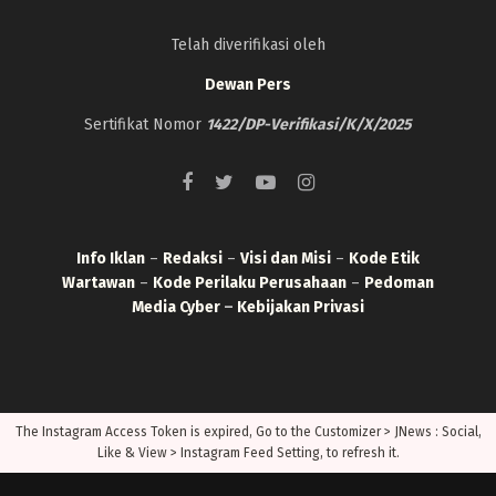
Telah diverifikasi oleh
Dewan Pers
Sertifikat Nomor
1422/DP-Verifikasi/K/X/2025
Info Iklan
–
Redaksi
–
Visi dan Misi
–
Kode Etik
Wartawan
–
Kode Perilaku Perusahaan
–
Pedoman
Media Cyber
–
Kebijakan Privasi
The Instagram Access Token is expired, Go to the Customizer > JNews : Social,
Like & View > Instagram Feed Setting, to refresh it.