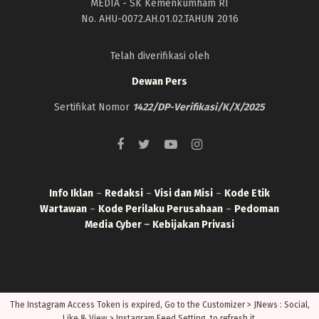
MEDIA - SK Kemenkumham RI
No. AHU-0072.AH.01.02.TAHUN 2016
Telah diverifikasi oleh
Dewan Pers
Sertifikat Nomor
1422/DP-Verifikasi/K/X/2025
Info Iklan
–
Redaksi
–
Visi dan Misi
–
Kode Etik
Wartawan
–
Kode Perilaku Perusahaan
–
Pedoman
Media Cyber
–
Kebijakan Privasi
The Instagram Access Token is expired, Go to the Customizer > JNews : Social,
Like & View > Instagram Feed Setting, to refresh it.