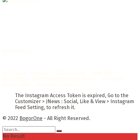
Selamat Datang di Bogorone.co.id,
Portal Berita yang dikelola oleh PT BOGOR ONE NET MEDIA
- SK Kemenkumham RI
No. AHU-0072.AH.01.02.TAHUN 2016
Telah diverifikasi oleh
Dewan Pers
Sertifikat Nomor
1422/DP-Verifikasi/K/X/2025
Info Iklan
–
Redaksi
–
Visi dan Misi
–
Kode Etik
Wartawan
–
Kode Perilaku Perusahaan
–
Pedoman
Media Cyber
–
Kebijakan Privasi
The Instagram Access Token is expired, Go to the
Customizer > JNews : Social, Like & View > Instagram
Feed Setting, to refresh it.
© 2022
BogorOne
- All Right Reserved.
No Result