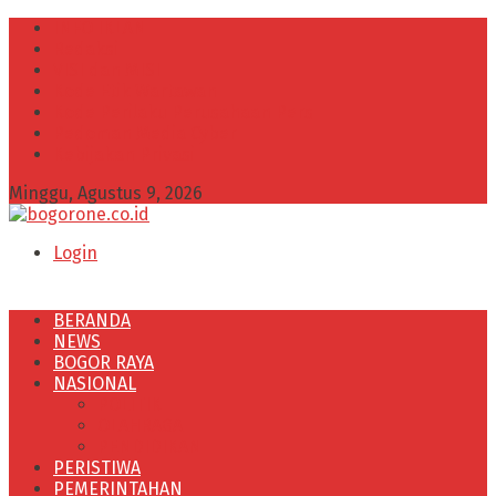
INFO IKLAN
Redaksi
VISI dan MISI
Kode Etik Wartawan
Kode Perilaku Perusahaan Pers
Pedoman Media Cyber
Kebijakan Privasi
Minggu, Agustus 9, 2026
Login
BERANDA
NEWS
BOGOR RAYA
NASIONAL
POLITIK
OLAHRAGA
PENDIDIKAN
PERISTIWA
PEMERINTAHAN