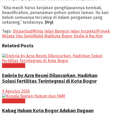
“Kita masih harus kerjakan penghijauannya kembali,
beautification, penanaman pohon-pohon taman. Itu kan
belum semuanya tercakup di dalam pengadaan yang
sekarang,” tandasnya.
(Fry)
Tags:
Disparbud
Minta Jalan Bangun Jalan Inspeksi
Proyek
Wisata Situ Gede
Wakil Walikota Bogor Dedie A Rachim
Related
Posts
BOGOR RAYA
Embria by Azra Resmi Diluncurkan, Hadirkan
Solusi Fertilitas Terintegrasi di Kota Bogor
9 Agustus 2026
BOGOR RAYA
Kabag Hukum Kota Bogor Adukan Dugaan