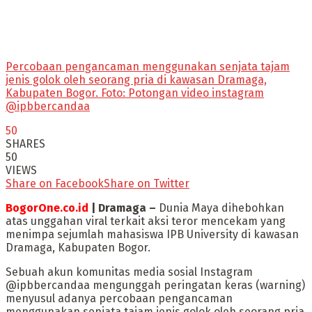
Percobaan pengancaman menggunakan senjata tajam
jenis golok oleh seorang pria di kawasan Dramaga,
Kabupaten Bogor. Foto: Potongan video instagram
@ipbbercandaa
50
SHARES
50
VIEWS
Share on Facebook
Share on Twitter
BogorOne.co.id
| Dramaga –
Dunia Maya dihebohkan
atas unggahan viral terkait aksi teror mencekam yang
menimpa sejumlah mahasiswa IPB University di kawasan
Dramaga, Kabupaten Bogor.
Sebuah akun komunitas media sosial Instagram
@ipbbercandaa mengunggah peringatan keras (warning)
menyusul adanya percobaan pengancaman
menggunakan senjata tajam jenis golok oleh seorang pria