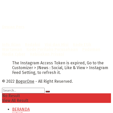
- SK Kemenkumham RI
No. AHU-0072.AH.01.02.TAHUN 2016
Telah diverifikasi oleh
Dewan Pers
Sertifikat Nomor
1422/DP-Verifikasi/K/X/2025
Info Iklan
–
Redaksi
–
Visi dan Misi
–
Kode Etik
Wartawan
–
Kode Perilaku Perusahaan
–
Pedoman
Media Cyber
–
Kebijakan Privasi
The Instagram Access Token is expired, Go to the
Customizer > JNews : Social, Like & View > Instagram
Feed Setting, to refresh it.
© 2022
BogorOne
- All Right Reserved.
No Result
View All Result
BERANDA