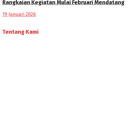
Rangkaian Kegiatan Mulai Februari Mendatang
19 Januari 2026
Tentang Kami
Selamat Datang di Bogorone.co.id,
Portal Berita yang dikelola oleh PT BOGOR ONE NET MEDIA