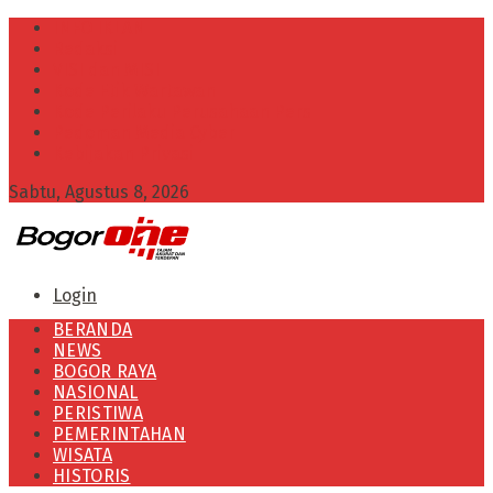
INFO IKLAN
Redaksi
VISI dan MISI
Kode Etik Wartawan
Kode Perilaku Perusahaan Pers
Pedoman Media Cyber
Kebijakan Privasi
Sabtu, Agustus 8, 2026
Login
BERANDA
NEWS
BOGOR RAYA
NASIONAL
PERISTIWA
PEMERINTAHAN
WISATA
HISTORIS