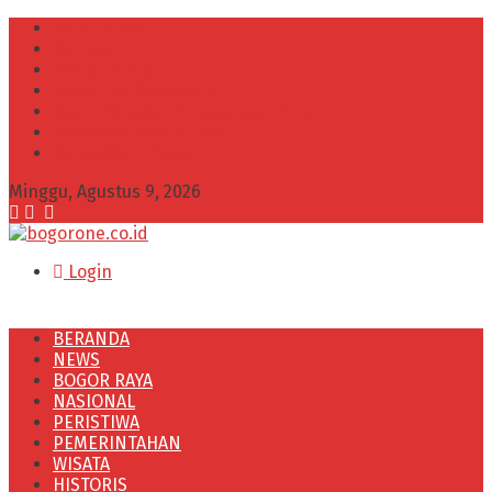
INFO IKLAN
Redaksi
VISI dan MISI
Kode Etik Wartawan
Kode Perilaku Perusahaan Pers
Pedoman Media Cyber
Kebijakan Privasi
Minggu, Agustus 9, 2026
Login
BERANDA
NEWS
BOGOR RAYA
NASIONAL
PERISTIWA
PEMERINTAHAN
WISATA
HISTORIS