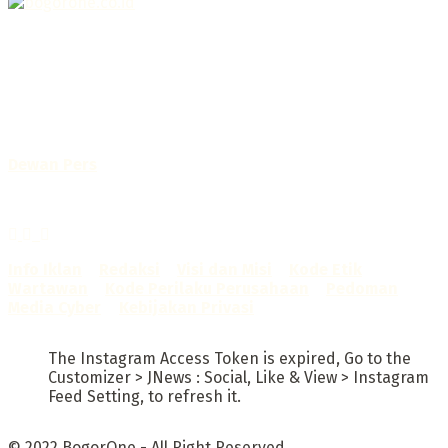
Selamat Datang di Bogorone.co.id,
Portal Berita yang dikelola oleh PT BOGOR ONE NET MEDIA
- SK Kemenkumham RI
No. AHU-0072.AH.01.02.TAHUN 2016
Telah diverifikasi oleh
Dewan Pers
Sertifikat Nomor
1422/DP-Verifikasi/K/X/2025
Info Iklan
–
Redaksi
–
Visi dan Misi
–
Kode Etik
Wartawan
–
Kode Perilaku Perusahaan
–
Pedoman
Media Cyber
–
Kebijakan Privasi
The Instagram Access Token is expired, Go to the
Customizer > JNews : Social, Like & View > Instagram
Feed Setting, to refresh it.
© 2022
BogorOne
- All Right Reserved.