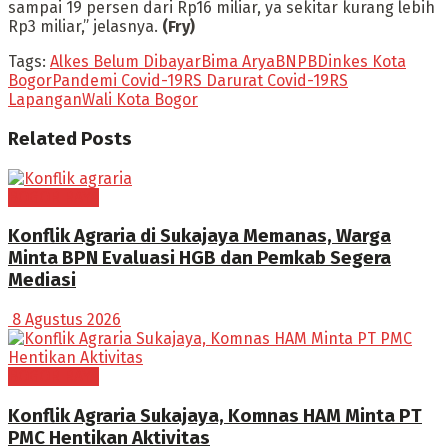
sampai 19 persen dari Rp16 miliar, ya sekitar kurang lebih
Rp3 miliar,” jelasnya.
(Fry)
Tags:
Alkes Belum Dibayar
Bima Arya
BNPB
Dinkes Kota
Bogor
Pandemi Covid-19
RS Darurat Covid-19
RS
Lapangan
Wali Kota Bogor
Related
Posts
BOGOR RAYA
Konflik Agraria di Sukajaya Memanas, Warga
Minta BPN Evaluasi HGB dan Pemkab Segera
Mediasi
8 Agustus 2026
BOGOR RAYA
Konflik Agraria Sukajaya, Komnas HAM Minta PT
PMC Hentikan Aktivitas