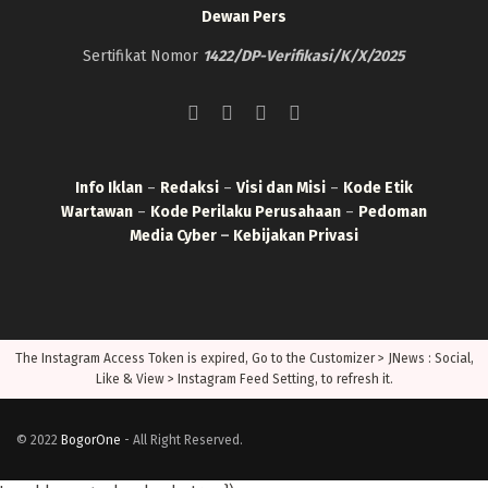
Dewan Pers
Sertifikat Nomor
1422/DP-Verifikasi/K/X/2025
Info Iklan
–
Redaksi
–
Visi dan Misi
–
Kode Etik
Wartawan
–
Kode Perilaku Perusahaan
–
Pedoman
Media Cyber
–
Kebijakan Privasi
The Instagram Access Token is expired, Go to the Customizer > JNews : Social,
Like & View > Instagram Feed Setting, to refresh it.
© 2022
BogorOne
- All Right Reserved.