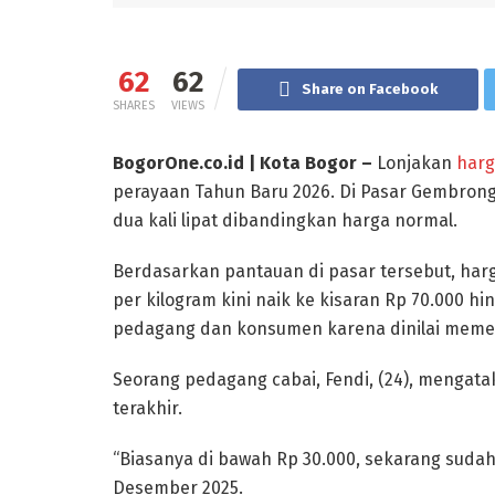
62
62
Share on Facebook
SHARES
VIEWS
BogorOne.co.id | Kota Bogor –
Lonjakan
harg
perayaan Tahun Baru 2026. Di Pasar Gembrong 
dua kali lipat dibandingkan harga normal.
Berdasarkan pantauan di pasar tersebut, har
per kilogram kini naik ke kisaran Rp 70.000 hi
pedagang dan konsumen karena dinilai memen
Seorang pedagang cabai, Fendi, (24), mengata
terakhir.
“Biasanya di bawah Rp 30.000, sekarang sudah t
Desember 2025.