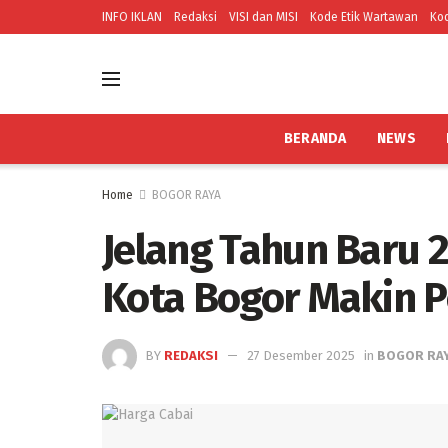
INFO IKLAN
Redaksi
VISI dan MISI
Kode Etik Wartawan
Kod
BERANDA
NEWS
Home
BOGOR RAYA
Jelang Tahun Baru 2
Kota Bogor Makin 
BY
REDAKSI
27 Desember 2025
in
BOGOR RA