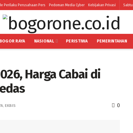
e Perilaku Perusahaan Pers
Pedoman Media Cyber
Kebijakan Privasi
Sabtu
BOGOR RAYA
NASIONAL
PERISTIWA
PEMERINTAHAN
026, Harga Cabai di
Pedas
0
YA
,
EKBIS