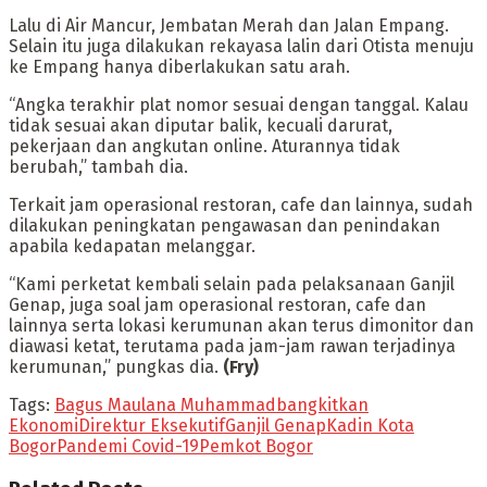
Lalu di Air Mancur, Jembatan Merah dan Jalan Empang.
Selain itu juga dilakukan rekayasa lalin dari Otista menuju
ke Empang hanya diberlakukan satu arah.
“Angka terakhir plat nomor sesuai dengan tanggal. Kalau
tidak sesuai akan diputar balik, kecuali darurat,
pekerjaan dan angkutan online. Aturannya tidak
berubah,” tambah dia.
Terkait jam operasional restoran, cafe dan lainnya, sudah
dilakukan peningkatan pengawasan dan penindakan
apabila kedapatan melanggar.
“Kami perketat kembali selain pada pelaksanaan Ganjil
Genap, juga soal jam operasional restoran, cafe dan
lainnya serta lokasi kerumunan akan terus dimonitor dan
diawasi ketat, terutama pada jam-jam rawan terjadinya
kerumunan,” pungkas dia.
(Fry)
Tags:
Bagus Maulana Muhammad
bangkitkan
Ekonomi
Direktur Eksekutif
Ganjil Genap
Kadin Kota
Bogor
Pandemi Covid-19
Pemkot Bogor