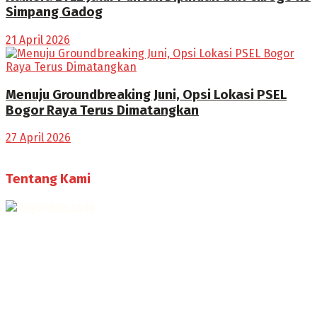
Simpang Gadog
21 April 2026
Menuju Groundbreaking Juni, Opsi Lokasi PSEL
Bogor Raya Terus Dimatangkan
27 April 2026
Tentang Kami
Selamat Datang di Bogorone.co.id,
Portal Berita yang dikelola oleh PT BOGOR ONE NET MEDIA
- SK Kemenkumham RI
No. AHU-0072.AH.01.02.TAHUN 2016
Telah diverifikasi oleh