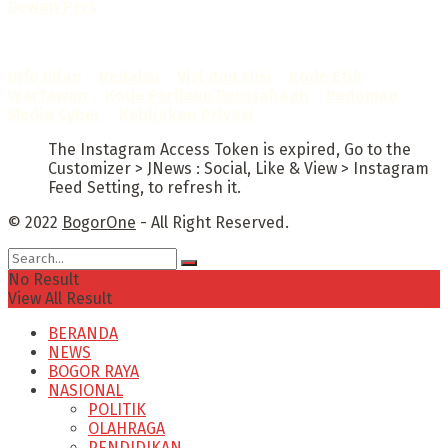
Dewan Pers
Sertifikat Nomor
1422/DP-Verifikasi/K/X/2025
Info Iklan
–
Redaksi
–
Visi dan Misi
–
Kode Etik
Wartawan
–
Kode Perilaku Perusahaan
–
Pedoman
Media Cyber
–
Kebijakan Privasi
The Instagram Access Token is expired, Go to the
Customizer > JNews : Social, Like & View > Instagram
Feed Setting, to refresh it.
© 2022
BogorOne
- All Right Reserved.
No Result
View All Result
BERANDA
NEWS
BOGOR RAYA
NASIONAL
POLITIK
OLAHRAGA
PENDIDIKAN