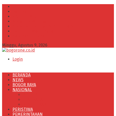
INFO IKLAN
Redaksi
VISI dan MISI
Kode Etik Wartawan
Kode Perilaku Perusahaan Pers
Pedoman Media Cyber
Kebijakan Privasi
Minggu, Agustus 9, 2026
Login
BERANDA
NEWS
BOGOR RAYA
NASIONAL
POLITIK
OLAHRAGA
PENDIDIKAN
PERISTIWA
PEMERINTAHAN