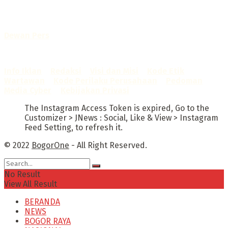
Telah diverifikasi oleh
Dewan Pers
Sertifikat Nomor
1422/DP-Verifikasi/K/X/2025
Info Iklan
–
Redaksi
–
Visi dan Misi
–
Kode Etik
Wartawan
–
Kode Perilaku Perusahaan
–
Pedoman
Media Cyber
–
Kebijakan Privasi
The Instagram Access Token is expired, Go to the
Customizer > JNews : Social, Like & View > Instagram
Feed Setting, to refresh it.
© 2022
BogorOne
- All Right Reserved.
No Result
View All Result
BERANDA
NEWS
BOGOR RAYA