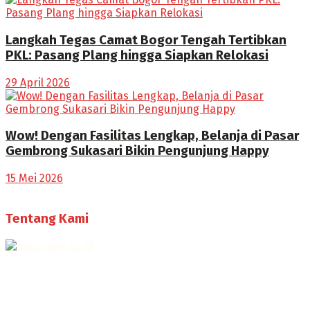
Langkah Tegas Camat Bogor Tengah Tertibkan
PKL: Pasang Plang hingga Siapkan Relokasi
29 April 2026
Wow! Dengan Fasilitas Lengkap, Belanja di Pasar
Gembrong Sukasari Bikin Pengunjung Happy
15 Mei 2026
Tentang Kami
Selamat Datang di Bogorone.co.id,
Portal Berita yang dikelola oleh PT BOGOR ONE NET MEDIA
- SK Kemenkumham RI
No. AHU-0072.AH.01.02.TAHUN 2016