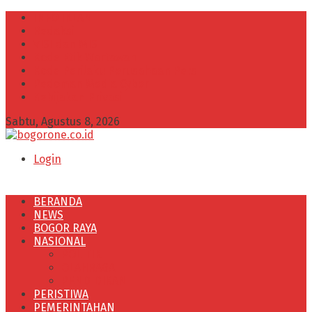
INFO IKLAN
Redaksi
VISI dan MISI
Kode Etik Wartawan
Kode Perilaku Perusahaan Pers
Pedoman Media Cyber
Kebijakan Privasi
Sabtu, Agustus 8, 2026
Login
BERANDA
NEWS
BOGOR RAYA
NASIONAL
POLITIK
OLAHRAGA
PENDIDIKAN
PERISTIWA
PEMERINTAHAN