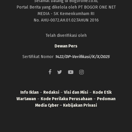
Selamat Datang di Bogorone.co.id,
Portal Berita yang dikelola oleh PT BOGOR ONE NET
MEDIA - SK Kemenkumham RI
No. AHU-0072.AH.01.02.TAHUN 2016
Telah diverifikasi oleh
Dewan Pers
Sertifikat Nomor
1422/DP-Verifikasi/K/X/2025
Info Iklan
–
Redaksi
–
Visi dan Misi
–
Kode Etik
Wartawan
–
Kode Perilaku Perusahaan
–
Pedoman
Media Cyber
–
Kebijakan Privasi