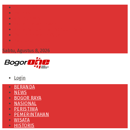
INFO IKLAN
Redaksi
VISI dan MISI
Kode Etik Wartawan
Kode Perilaku Perusahaan Pers
Pedoman Media Cyber
Kebijakan Privasi
Sabtu, Agustus 8, 2026
Login
BERANDA
NEWS
BOGOR RAYA
NASIONAL
PERISTIWA
PEMERINTAHAN
WISATA
HISTORIS