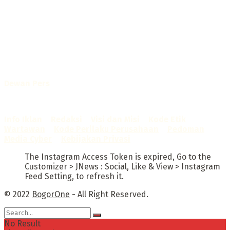
Selamat Datang di Bogorone.co.id,
Portal Berita yang dikelola oleh PT BOGOR ONE NET MEDIA
- SK Kemenkumham RI
No. AHU-0072.AH.01.02.TAHUN 2016
Telah diverifikasi oleh
Dewan Pers
Sertifikat Nomor
1422/DP-Verifikasi/K/X/2025
Info Iklan
–
Redaksi
–
Visi dan Misi
–
Kode Etik
Wartawan
–
Kode Perilaku Perusahaan
–
Pedoman
Media Cyber
–
Kebijakan Privasi
The Instagram Access Token is expired, Go to the
Customizer > JNews : Social, Like & View > Instagram
Feed Setting, to refresh it.
© 2022
BogorOne
- All Right Reserved.
No Result