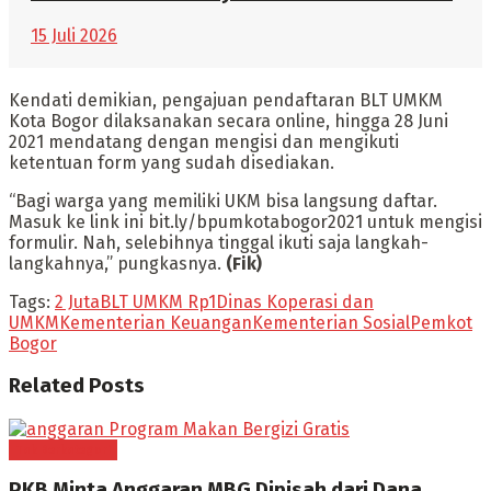
15 Juli 2026
Kendati demikian, pengajuan pendaftaran BLT UMKM
Kota Bogor dilaksanakan secara online, hingga 28 Juni
2021 mendatang dengan mengisi dan mengikuti
ketentuan form yang sudah disediakan.
“Bagi warga yang memiliki UKM bisa langsung daftar.
Masuk ke link ini bit.ly/bpumkotabogor2021 untuk mengisi
formulir. Nah, selebihnya tinggal ikuti saja langkah-
langkahnya,” pungkasnya.
(Fik)
Tags:
2 Juta
BLT UMKM Rp1
Dinas Koperasi dan
UMKM
Kementerian Keuangan
Kementerian Sosial
Pemkot
Bogor
Related
Posts
Tak Berkategori
PKB Minta Anggaran MBG Dipisah dari Dana