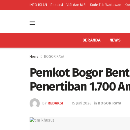
INFO IKLAN
Redaksi
VISI dan MISI
Kode Etik Wartawan
Kod
BERANDA
NEWS
Home
BOGOR RAYA
Pemkot Bogor Bent
Penertiban 1.700 A
BY
REDAKSI
15 Juni 2026
in
BOGOR RAYA