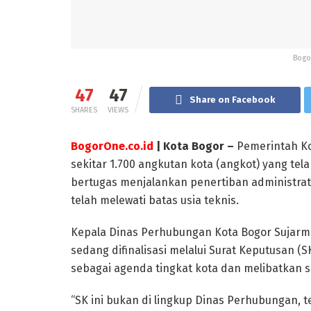
Bogor
47
47
Share on Facebook
SHARES
VIEWS
BogorOne.co.id
| Kota Bogor –
Pemerintah K
sekitar 1.700 angkutan kota (angkot) yang tela
bertugas menjalankan penertiban administrat
telah melewati batas usia teknis.
Kepala Dinas Perhubungan Kota Bogor Sujarmi
sedang difinalisasi melalui Surat Keputusan (S
sebagai agenda tingkat kota dan melibatkan 
“SK ini bukan di lingkup Dinas Perhubungan, t