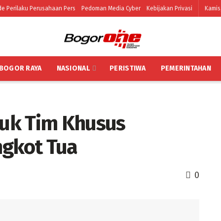
e Perilaku Perusahaan Pers
Pedoman Media Cyber
Kebijakan Privasi
Kamis
BOGOR RAYA
NASIONAL
PERISTIWA
PEMERINTAHAN
uk Tim Khusus
ngkot Tua
0