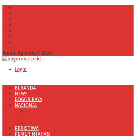
INFO IKLAN
Redaksi
VISI dan MISI
Kode Etik Wartawan
Kode Perilaku Perusahaan Pers
Pedoman Media Cyber
Kebijakan Privasi
Jumat, Agustus 7, 2026
Login
BERANDA
NEWS
BOGOR RAYA
NASIONAL
POLITIK
OLAHRAGA
PENDIDIKAN
PERISTIWA
PEMERINTAHAN