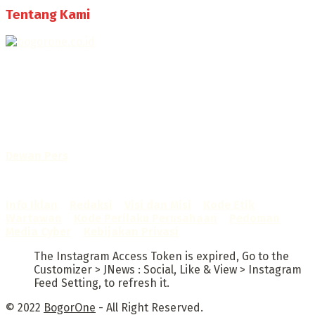
Tentang Kami
Selamat Datang di Bogorone.co.id,
Portal Berita yang dikelola oleh PT BOGOR ONE NET MEDIA
- SK Kemenkumham RI
No. AHU-0072.AH.01.02.TAHUN 2016
Telah diverifikasi oleh
Dewan Pers
Sertifikat Nomor
1422/DP-Verifikasi/K/X/2025
Info Iklan
–
Redaksi
–
Visi dan Misi
–
Kode Etik
Wartawan
–
Kode Perilaku Perusahaan
–
Pedoman
Media Cyber
–
Kebijakan Privasi
The Instagram Access Token is expired, Go to the
Customizer > JNews : Social, Like & View > Instagram
Feed Setting, to refresh it.
© 2022
BogorOne
- All Right Reserved.