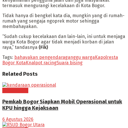
kenyamanan pengguna jalan dan juga masyarakat
termasuk mengurangi kecelakaan di Kota Bogor.
Tidak hanya di bengkel kata dia, mungkin yang di rumah-
rumah yang sengaja ngoprek motor sehingga
membahayakan.
“Sudah cukup kecelakaan dan lain-lain, ini untuk menjaga
warga Kota Bogor agar tidak menjadi korban di jalan
raya,” tandasnya
(Fik)
Tags:
bahayakan pengendara
ganggu warga
Kapolresta
Bogor Kota
Knalpot racing
Suara bising
Related
Posts
BOGOR RAYA
Pemkab Bogor Siapkan Mobil Operasional untuk
KPU hingga Kejaksaan
6 Agustus 2026