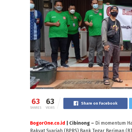
63
63
Share on Facebook
SHARES
VIEWS
BogorOne.co.id
| Cibinong –
Di momentum Har
Rakyat Syariah (BPRS) Bank Tegar Beriman (