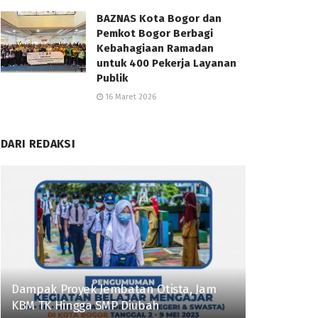
BAZNAS Kota Bogor dan
Pemkot Bogor Berbagi
Kebahagiaan Ramadan
untuk 400 Pekerja Layanan
Publik
16 Maret 2026
DARI REDAKSI
Dampak Proyek Jembatan Otista, Jam
KBM TK Hingga SMP Diubah