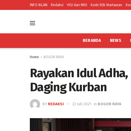
INFO IKLAN
Redaksi
VISI dan MISI
Kode Etik Wartawan
Kod
BERANDA
NEWS
Home
BOGOR RAYA
Rayakan Idul Adha,
Daging Kurban
BY
REDAKSI
22 Juli 2021
in
BOGOR RAYA