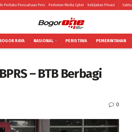
e Perilaku Perusahaan Pers
Pedoman Media Cyber
Kebijakan Privasi
Sabtu
BOGOR RAYA
NASIONAL
PERISTIWA
PEMERINTAHAN
 BPRS – BTB Berbagi
0