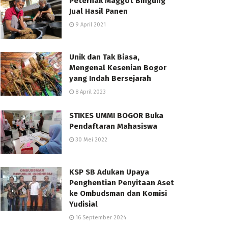
Peternak Maggot Bingung
Jual Hasil Panen
9 April 2021
Unik dan Tak Biasa,
Mengenal Kesenian Bogor
yang Indah Bersejarah
8 April 2023
STIKES UMMI BOGOR Buka
Pendaftaran Mahasiswa
30 Mei 2022
KSP SB Adukan Upaya
Penghentian Penyitaan Aset
ke Ombudsman dan Komisi
Yudisial
16 September 2024