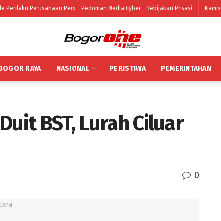
e Perilaku Perusahaan Pers
Pedoman Media Cyber
Kebijakan Privasi
Kamis
BOGOR RAYA
NASIONAL
PERISTIWA
PEMERINTAHAN
Duit BST, Lurah Ciluar
0