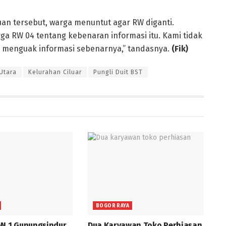
an tersebut, warga menuntut agar RW diganti.
ga RW 04 tentang kebenaran informasi itu. Kami tidak
k menguak informasi sebenarnya,” tandasnya.
(Fik)
Utara
Kelurahan Ciluar
Pungli Duit BST
BOGOR RAYA
AN 1 Gunungsindur
Dua Karyawan Toko Perhiasan