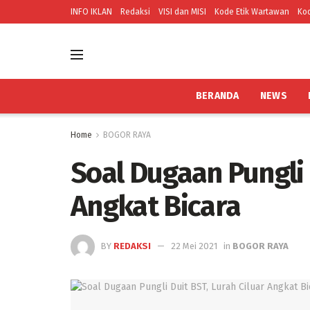
INFO IKLAN
Redaksi
VISI dan MISI
Kode Etik Wartawan
Kod
BERANDA
NEWS
Home
BOGOR RAYA
Soal Dugaan Pungli 
Angkat Bicara
BY
REDAKSI
22 Mei 2021
in
BOGOR RAYA