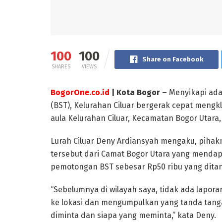
100
100
Share on Facebook
SHARES
VIEWS
BogorOne.co.id
| Kota Bogor –
Menyikapi ada
(BST), Kelurahan Ciluar bergerak cepat mengkl
aula Kelurahan Ciluar, Kecamatan Bogor Utara, 
Lurah Ciluar Deny Ardiansyah mengaku, piha
tersebut dari Camat Bogor Utara yang mendap
pemotongan BST sebesar Rp50 ribu yang dita
“Sebelumnya di wilayah saya, tidak ada lapora
ke lokasi dan mengumpulkan yang tanda tanga
diminta dan siapa yang meminta,” kata Deny.