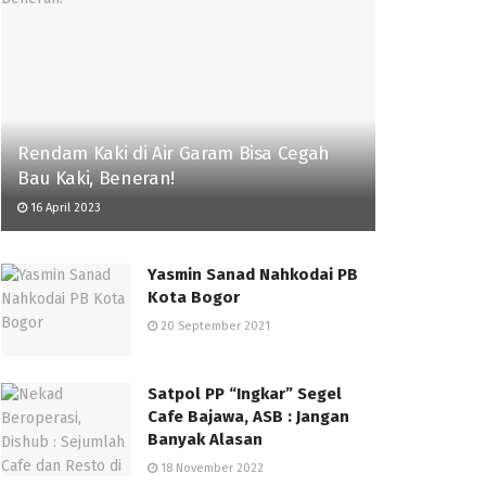
Rendam Kaki di Air Garam Bisa Cegah
Bau Kaki, Beneran!
16 April 2023
Yasmin Sanad Nahkodai PB
Kota Bogor
20 September 2021
Satpol PP “Ingkar” Segel
Cafe Bajawa, ASB : Jangan
Banyak Alasan
18 November 2022