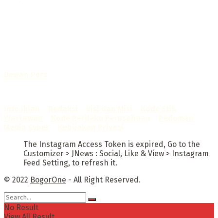
Selamat Datang di Bogorone.co.id,
Portal Berita yang dikelola oleh PT BOGOR ONE NET MEDIA
- SK Kemenkumham RI
No. AHU-0072.AH.01.02.TAHUN 2016
Telah diverifikasi oleh
Dewan Pers
Sertifikat Nomor
1422/DP-Verifikasi/K/X/2025
Info Iklan
–
Redaksi
–
Visi dan Misi
–
Kode Etik
Wartawan
–
Kode Perilaku Perusahaan
–
Pedoman
Media Cyber
–
Kebijakan Privasi
The Instagram Access Token is expired, Go to the
Customizer > JNews : Social, Like & View > Instagram
Feed Setting, to refresh it.
© 2022
BogorOne
- All Right Reserved.
No Result
View All Result