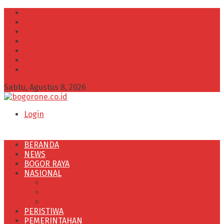
INFO IKLAN
Redaksi
VISI dan MISI
Kode Etik Wartawan
Kode Perilaku Perusahaan Pers
Pedoman Media Cyber
Kebijakan Privasi
Sabtu, Agustus 8, 2026
Login
BERANDA
NEWS
BOGOR RAYA
NASIONAL
POLITIK
OLAHRAGA
PENDIDIKAN
PERISTIWA
PEMERINTAHAN