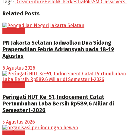
Tags:
Dream
Future
Hello
NCT
Orkestra
Rilis
SM Classic
versi
Related
Posts
NASIONAL
PN Jakarta Selatan Jadwalkan Dua Sidang
Praperadilan Febrie Adriansyah pada 18-19
Agustus
6 Agustus 2026
NASIONAL
Peringati HUT Ke-51, Indocement Catat
Pertumbuhan Laba Bersih Rp589,6 Miliar di
Semester I-2026
5 Agustus 2026
NASIONAL