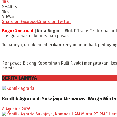
168
SHARES
168
VIEWS
Share on Facebook
Share on Twitter
BogorOne.co.id
| Kota Bogor –
Blok F Trade Center pasar
mengutamakan kebersihan pasar.
Tujuannya, untuk memberikan kenyamanan baik pedagang m
Pengawas Bidang Kebersihan Rulli Rivaldi mengatakan, kese
bersih.
BERITA LAINNYA
Konflik Agraria di Sukajaya Memanas, Warga Mint
8 Agustus 2026