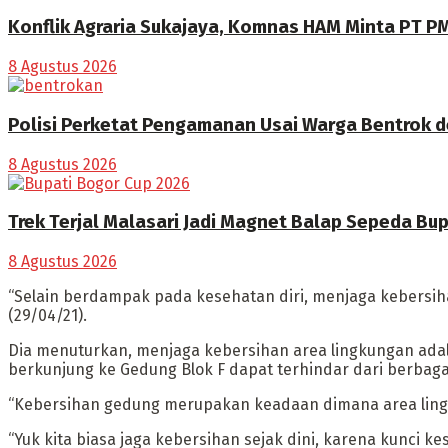
Konflik Agraria Sukajaya, Komnas HAM Minta PT PM
8 Agustus 2026
Polisi Perketat Pengamanan Usai Warga Bentrok 
8 Agustus 2026
Trek Terjal Malasari Jadi Magnet Balap Sepeda Bu
8 Agustus 2026
“Selain berdampak pada kesehatan diri, menjaga kebersi
(29/04/21).
Dia menuturkan, menjaga kebersihan area lingkungan adala
berkunjung ke Gedung Blok F dapat terhindar dari berbaga
“Kebersihan gedung merupakan keadaan dimana area lingku
“Yuk kita biasa jaga kebersihan sejak dini, karena kunci k