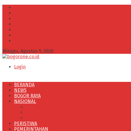
INFO IKLAN
Redaksi
VISI dan MISI
Kode Etik Wartawan
Kode Perilaku Perusahaan Pers
Pedoman Media Cyber
Kebijakan Privasi
Minggu, Agustus 9, 2026
Login
BERANDA
NEWS
BOGOR RAYA
NASIONAL
POLITIK
OLAHRAGA
PENDIDIKAN
PERISTIWA
PEMERINTAHAN