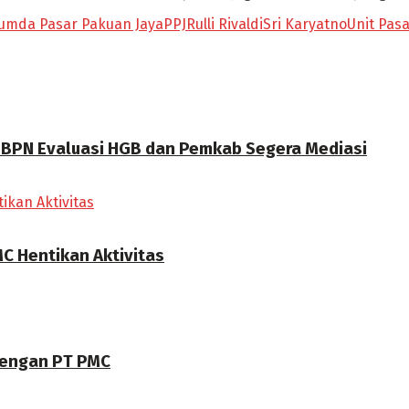
umda Pasar Pakuan Jaya
PPJ
Rulli Rivaldi
Sri Karyatno
Unit Pasa
a BPN Evaluasi HGB dan Pemkab Segera Mediasi
C Hentikan Aktivitas
dengan PT PMC