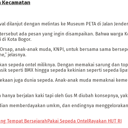
ua Kecamatan
l dilanjut dengan melintas ke Museum PETA di Jalan Jendera
ersebut ada pesan yang ingin disampaikan. Bahwa warga K
di Kota Bogor.
sap, anak-anak muda, KNPI, untuk bersama sama bersepeda
e,” jelasnya.
akan sepeda ontel miliknya. Dengan memakai sarung dan top
sik seperti BMX hingga sepeda kekinian seperti sepeda lipa
rdekaan juga dunia sepeda. Anak-anak muda memaknai kemer
n hanya berjalan kaki tapi oleh Gus M diubah konsepnya, yak
 kemudian memberdayakan umkm, dan endingnya menggeloraka
ling Tempat Bersejarah
Pakai Sepeda Ontel
Rayakan HUT RI