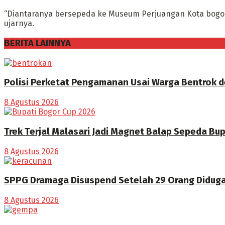
“Diantaranya bersepeda ke Museum Perjuangan Kota bogor
ujarnya.
BERITA LAINNYA
Polisi Perketat Pengamanan Usai Warga Bentrok 
8 Agustus 2026
Trek Terjal Malasari Jadi Magnet Balap Sepeda Bu
8 Agustus 2026
SPPG Dramaga Disuspend Setelah 29 Orang Didug
8 Agustus 2026