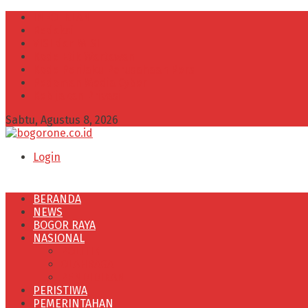
INFO IKLAN
Redaksi
VISI dan MISI
Kode Etik Wartawan
Kode Perilaku Perusahaan Pers
Pedoman Media Cyber
Kebijakan Privasi
Sabtu, Agustus 8, 2026
Login
BERANDA
NEWS
BOGOR RAYA
NASIONAL
POLITIK
OLAHRAGA
PENDIDIKAN
PERISTIWA
PEMERINTAHAN