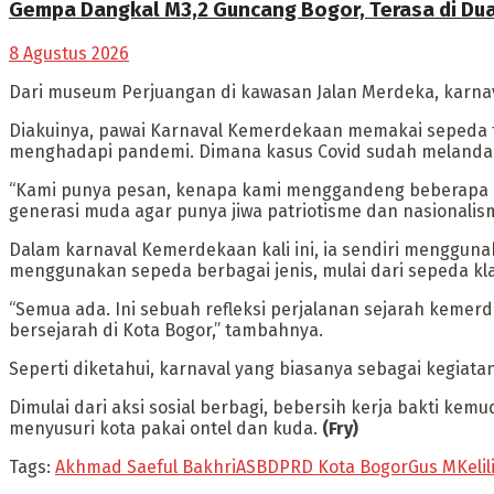
Gempa Dangkal M3,2 Guncang Bogor, Terasa di D
8 Agustus 2026
Dari museum Perjuangan di kawasan Jalan Merdeka, karnava
Diakuinya, pawai Karnaval Kemerdekaan memakai sepeda t
menghadapi pandemi. Dimana kasus Covid sudah melandai 
“Kami punya pesan, kenapa kami menggandeng beberapa Or
generasi muda agar punya jiwa patriotisme dan nasionalism
Dalam karnaval Kemerdekaan kali ini, ia sendiri menggun
menggunakan sepeda berbagai jenis, mulai dari sepeda kla
“Semua ada. Ini sebuah refleksi perjalanan sejarah keme
bersejarah di Kota Bogor,” tambahnya.
Seperti diketahui, karnaval yang biasanya sebagai kegiata
Dimulai dari aksi sosial berbagi, bebersih kerja bakti
menyusuri kota pakai ontel dan kuda.
(Fry)
Tags:
Akhmad Saeful Bakhri
ASB
DPRD Kota Bogor
Gus M
Keli