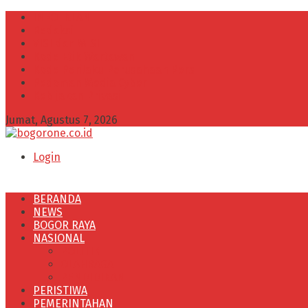
INFO IKLAN
Redaksi
VISI dan MISI
Kode Etik Wartawan
Kode Perilaku Perusahaan Pers
Pedoman Media Cyber
Kebijakan Privasi
Jumat, Agustus 7, 2026
Login
BERANDA
NEWS
BOGOR RAYA
NASIONAL
POLITIK
OLAHRAGA
PENDIDIKAN
PERISTIWA
PEMERINTAHAN