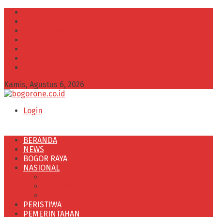
INFO IKLAN
Redaksi
VISI dan MISI
Kode Etik Wartawan
Kode Perilaku Perusahaan Pers
Pedoman Media Cyber
Kebijakan Privasi
Kamis, Agustus 6, 2026
Login
BERANDA
NEWS
BOGOR RAYA
NASIONAL
POLITIK
OLAHRAGA
PENDIDIKAN
PERISTIWA
PEMERINTAHAN