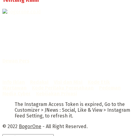
Selamat Datang di Bogorone.co.id,
Portal Berita yang dikelola oleh PT BOGOR ONE NET MEDIA
- SK Kemenkumham RI
No. AHU-0072.AH.01.02.TAHUN 2016
Telah diverifikasi oleh
Dewan Pers
Sertifikat Nomor
1422/DP-Verifikasi/K/X/2025
Info Iklan
–
Redaksi
–
Visi dan Misi
–
Kode Etik
Wartawan
–
Kode Perilaku Perusahaan
–
Pedoman
Media Cyber
–
Kebijakan Privasi
The Instagram Access Token is expired, Go to the
Customizer > JNews : Social, Like & View > Instagram
Feed Setting, to refresh it.
© 2022
BogorOne
- All Right Reserved.