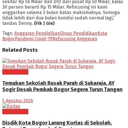
sekitar Rp 56 Miliar dan DID dari pusat Rp 50 Miliar, kalau
30 persen berarti Rp 15 Miliar. Refocusing ini kami
anggarkan selama 3 bulan batas maksimalnya. Semoga
tidak lebih dari dua bulan kondisi sudah normal lagi,”
tandas Denny.
(Fik | Gie)
Tags:
Anggaran Pendidikan
Dinas Pendidikan
Kota
Bogor
Pandemi Covid-19
Refocusing Anggaran
Related
Posts
BOGOR RAYA
Temukan Sekolah Rusak Parah di Sukaraja, AY
Sogir Desak Pemkab Bogor Segera Turun Tangan
5 Agustus 2026
BOGOR RAYA
Disdik Kota Bogor Larang Korlas di Sekolah,