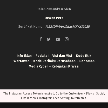
Telah diverifikasi oleh
Dewan Pers
Sertifikat Nomor
1422/DP-Verifikasi/K/X/2025
Info Iklan
–
Redaksi
–
Visi dan Misi
–
Kode Etik
Wartawan
–
Kode Perilaku Perusahaan
–
Pedoman
Media Cyber
–
Kebijakan Privasi
The Instagram Access Token is expired, Go to the Customizer > JNews : Social,
Like & View > Instagram Feed Setting, to refresh it.