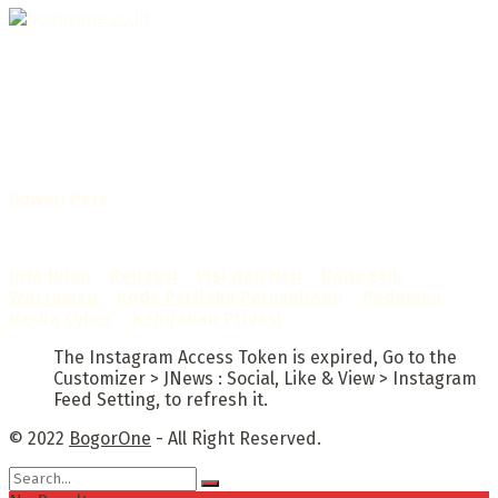
Selamat Datang di Bogorone.co.id,
Portal Berita yang dikelola oleh PT BOGOR ONE NET MEDIA
- SK Kemenkumham RI
No. AHU-0072.AH.01.02.TAHUN 2016
Telah diverifikasi oleh
Dewan Pers
Sertifikat Nomor
1422/DP-Verifikasi/K/X/2025
Info Iklan
–
Redaksi
–
Visi dan Misi
–
Kode Etik
Wartawan
–
Kode Perilaku Perusahaan
–
Pedoman
Media Cyber
–
Kebijakan Privasi
The Instagram Access Token is expired, Go to the
Customizer > JNews : Social, Like & View > Instagram
Feed Setting, to refresh it.
© 2022
BogorOne
- All Right Reserved.