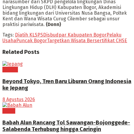
narasumber dari SKPD pengelola lingkungan Dinas
Lingkungan Hidup (DLH) Kabupaten Bogor, Akademisi
bidang lingkungan dari Universitas Nusa Bangsa, Poltek
Kent dan Wana Wisata Curug Cilember sebagai unsur
praktisi pariwisata.
(Donn)
Tags:
Diatih KLSPS
Disbudpar Kabupaten Bogor
Pelaku
Usaha
Puncak Bogor
Targetkan Wisata Bersertifikat CHSE
Related
Posts
WISATA
Beyond Tokyo, Tren Baru Liburan Orang Indonesia
ke Jepang
8 Agustus 2026
EKBIS
Babah Alun Rancang Tol Sawangan-Bojonggede-
Salabenda Terhubung hingga Caringin