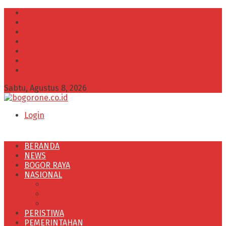
INFO IKLAN
Redaksi
VISI dan MISI
Kode Etik Wartawan
Kode Perilaku Perusahaan Pers
Pedoman Media Cyber
Kebijakan Privasi
Sabtu, Agustus 8, 2026
Login
BERANDA
NEWS
BOGOR RAYA
NASIONAL
POLITIK
OLAHRAGA
PENDIDIKAN
PERISTIWA
PEMERINTAHAN