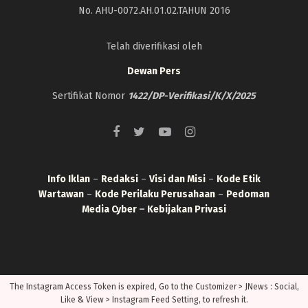
No. AHU-0072.AH.01.02.TAHUN 2016
Telah diverifikasi oleh
Dewan Pers
Sertifikat Nomor
1422/DP-Verifikasi/K/X/2025
Info Iklan
–
Redaksi
–
Visi dan Misi
–
Kode Etik
Wartawan
–
Kode Perilaku Perusahaan
–
Pedoman
Media Cyber
–
Kebijakan Privasi
The Instagram Access Token is expired, Go to the Customizer > JNews : Social,
Like & View > Instagram Feed Setting, to refresh it.