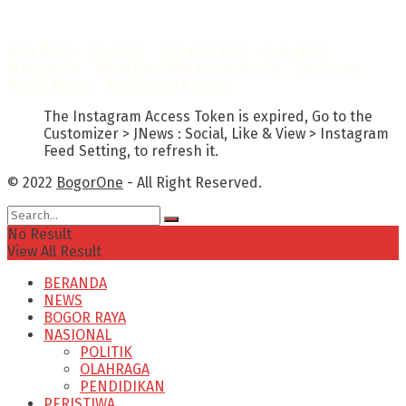
Sertifikat Nomor
1422/DP-Verifikasi/K/X/2025
Info Iklan
–
Redaksi
–
Visi dan Misi
–
Kode Etik
Wartawan
–
Kode Perilaku Perusahaan
–
Pedoman
Media Cyber
–
Kebijakan Privasi
The Instagram Access Token is expired, Go to the
Customizer > JNews : Social, Like & View > Instagram
Feed Setting, to refresh it.
© 2022
BogorOne
- All Right Reserved.
No Result
View All Result
BERANDA
NEWS
BOGOR RAYA
NASIONAL
POLITIK
OLAHRAGA
PENDIDIKAN
PERISTIWA