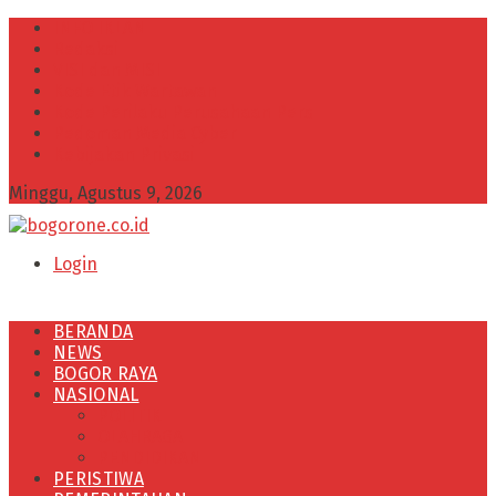
INFO IKLAN
Redaksi
VISI dan MISI
Kode Etik Wartawan
Kode Perilaku Perusahaan Pers
Pedoman Media Cyber
Kebijakan Privasi
Minggu, Agustus 9, 2026
Login
BERANDA
NEWS
BOGOR RAYA
NASIONAL
POLITIK
OLAHRAGA
PENDIDIKAN
PERISTIWA