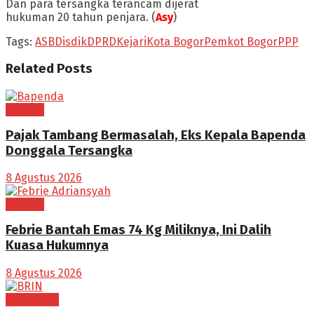
Dan para tersangka terancam dijerat
hukuman 20 tahun penjara. (
Asy
)
Tags:
ASB
Disdik
DPRD
Kejari
Kota Bogor
Pemkot Bogor
PPP
Related
Posts
POLITIK
Pajak Tambang Bermasalah, Eks Kepala Bapenda
Donggala Tersangka
8 Agustus 2026
POLITIK
Febrie Bantah Emas 74 Kg Miliknya, Ini Dalih
Kuasa Hukumnya
8 Agustus 2026
PENDIDIKAN