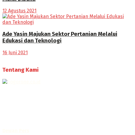
12 Agustus 2021
Ade Yasin Majukan Sektor Pertanian Melalui
Edukasi dan Teknologi
16 Juni 2021
Tentang Kami
Selamat Datang di Bogorone.co.id,
Portal Berita yang dikelola oleh PT BOGOR ONE NET MEDIA
- SK Kemenkumham RI
No. AHU-0072.AH.01.02.TAHUN 2016
Telah diverifikasi oleh
Dewan Pers