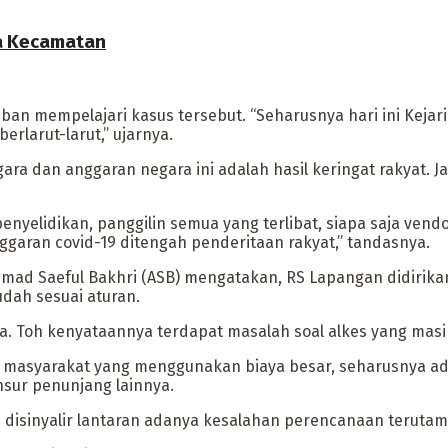
ua Kecamatan
an mempelajari kasus tersebut. “Seharusnya hari ini Kejar
erlarut-larut,” ujarnya.
ra dan anggaran negara ini adalah hasil keringat rakyat. 
penyelidikan, panggilin semua yang terlibat, siapa saja ve
aran covid-19 ditengah penderitaan rakyat,” tandasnya.
hmad Saeful Bakhri (ASB) mengatakan, RS Lapangan didiri
dah sesuai aturan.
. Toh kenyataannya terdapat masalah soal alkes yang masih 
an masyarakat yang menggunakan biaya besar, seharusnya a
nsur penunjang lainnya.
s disinyalir lantaran adanya kesalahan perencanaan teruta