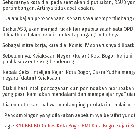
Seharusnya kata dia, pada saat akan diputuskan, RSUD y
pertimbangan. Artinya tidak asal-asalan.
“Dalam kajian perencanaan, seharusnya mempertimbangka
Diakui ASB, akan menjadi tidak fair apabila salah satu OP
dilibatkan dalam pendirian RS Lapangan,” imbuhnya.
Sebagai mitra kerja, kata dia, Komisi IV seharusnya dilib
Sebelumnya, Kejaksaan Negeri (Kejari) Kota Bogor berjanji
publik secara terang benderang.
Kepala Seksi Intelijen Kejari Kota Bogor, Cakra Yudha m
negara (datun) Kejaksaan.
Diakui Kasi Intel, pencegahan dan penindakan merupakan
yang pasti kami akan mendalami dan mempelajarinya,” ujar 
Dia menuturkan, bahwa pendamping perdata itu mulai admi
“Pendampingan yang dilakukan sebelumnya bersifat yuridi
Tags:
BNPB
BPBD
Dinkes Kota Bogor
HMI Kota Bogor
Kejari K