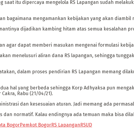
ang saat itu dipercaya mengelola RS Lapangan sudah melak
n bagaimana mengamankan kebijakan yang akan diambil nan
D nantinya dijadikan kambing hitam atas semua kesalahan pr
atkan agar dapat memberi masukan mengenai formulasi kebija
 akan menelusuri aliran dana RS lapangan, sehingga tunggak
engatakan, dalam proses pendirian RS Lapangan memang dil
 dua hal yang berbeda sehingga Korp Adhyaksa pun mengak
Cakra, Rabu (21/04/21).
nistrasi dan kesesuaian aturan. Jadi memang ada permasala
s dan normatif. Kalau endingnya ada temuan maka bisa dila
ota Bogor
Pemkot Bogor
RS Lapangan
RSUD