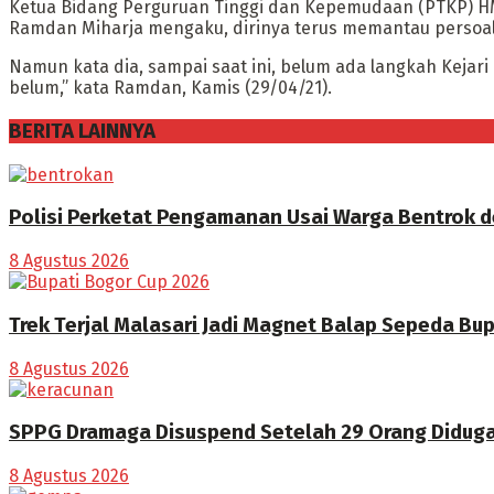
Ketua Bidang Perguruan Tinggi dan Kepemudaan (PTKP) H
Ramdan Miharja mengaku, dirinya terus memantau persoal
Namun kata dia, sampai saat ini, belum ada langkah Keja
belum,” kata Ramdan, Kamis (29/04/21).
BERITA LAINNYA
Polisi Perketat Pengamanan Usai Warga Bentrok 
8 Agustus 2026
Trek Terjal Malasari Jadi Magnet Balap Sepeda Bu
8 Agustus 2026
SPPG Dramaga Disuspend Setelah 29 Orang Didug
8 Agustus 2026