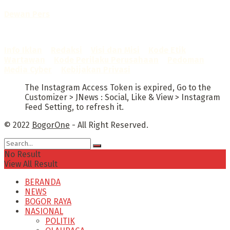
Dewan Pers
Sertifikat Nomor
1422/DP-Verifikasi/K/X/2025
Info Iklan
–
Redaksi
–
Visi dan Misi
–
Kode Etik
Wartawan
–
Kode Perilaku Perusahaan
–
Pedoman
Media Cyber
–
Kebijakan Privasi
The Instagram Access Token is expired, Go to the
Customizer > JNews : Social, Like & View > Instagram
Feed Setting, to refresh it.
© 2022
BogorOne
- All Right Reserved.
No Result
View All Result
BERANDA
NEWS
BOGOR RAYA
NASIONAL
POLITIK