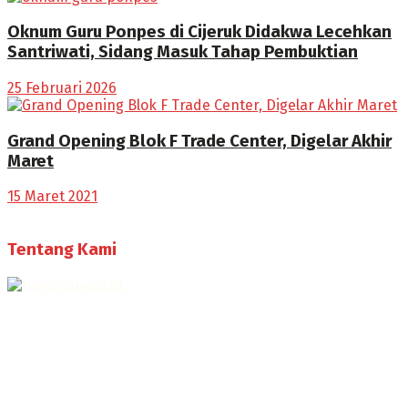
Oknum Guru Ponpes di Cijeruk Didakwa Lecehkan
Santriwati, Sidang Masuk Tahap Pembuktian
25 Februari 2026
Grand Opening Blok F Trade Center, Digelar Akhir
Maret
15 Maret 2021
Tentang Kami
Selamat Datang di Bogorone.co.id,
Portal Berita yang dikelola oleh PT BOGOR ONE NET MEDIA
- SK Kemenkumham RI
No. AHU-0072.AH.01.02.TAHUN 2016
Telah diverifikasi oleh