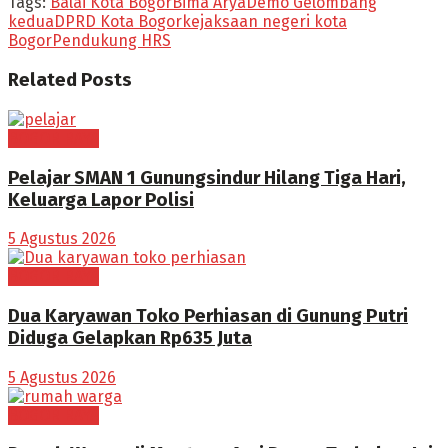
Tags:
Balai Kota Bogor
Bima Arya
Demo Gelombang
kedua
DPRD Kota Bogor
kejaksaan negeri kota
Bogor
Pendukung HRS
Related
Posts
BOGOR RAYA
Pelajar SMAN 1 Gunungsindur Hilang Tiga Hari,
Keluarga Lapor Polisi
5 Agustus 2026
BOGOR RAYA
Dua Karyawan Toko Perhiasan di Gunung Putri
Diduga Gelapkan Rp635 Juta
5 Agustus 2026
BOGOR RAYA