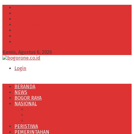
INFO IKLAN
Redaksi
VISI dan MISI
Kode Etik Wartawan
Kode Perilaku Perusahaan Pers
Pedoman Media Cyber
Kebijakan Privasi
Kamis, Agustus 6, 2026
Login
BERANDA
NEWS
BOGOR RAYA
NASIONAL
POLITIK
OLAHRAGA
PENDIDIKAN
PERISTIWA
PEMERINTAHAN