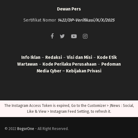
Dewan Pers
Sertifikat Nomor
1422/DP-Verifikasi/K/X/2025
Info Iklan
–
Redaksi
–
Visi dan Misi
–
Kode Etik
Wartawan
–
Kode Perilaku Perusahaan
–
Pedoman
Media Cyber
–
Kebijakan Privasi
The Instagram Access Token is expired, Go to the Customizer > JNews : Social,
Like & View > Instagram Feed Setting, to refresh it.
© 2022
BogorOne
- All Right Reserved.